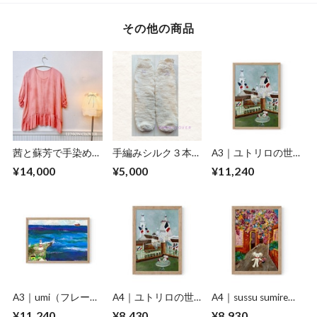
その他の商品
茜と蘇芳で手染めし
手編みシルク３本ど
A3｜ユトリロの世
た優しいシルクブラ
り靴下
界でお茶をする２人
¥14,000
¥5,000
¥11,240
ウス
（フレームあり）
A3｜umi（フレーム
A4｜ユトリロの世
A4｜sussu sumire
あり）
界を旅する２人
world ともだちに会
¥11,240
¥8,430
¥8,930