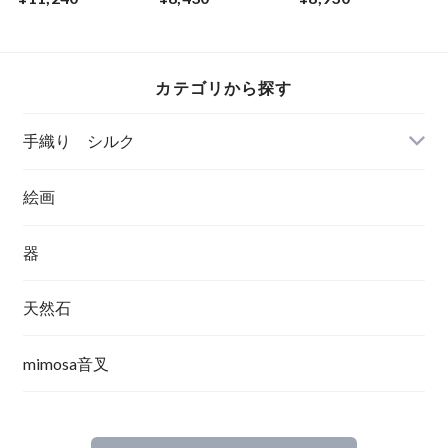
sussu sumire
いに（フレームあ
would（フレームあ
り）
り）
カテゴリから探す
手織り シルク
絵画
器
天然石
mimosa音叉