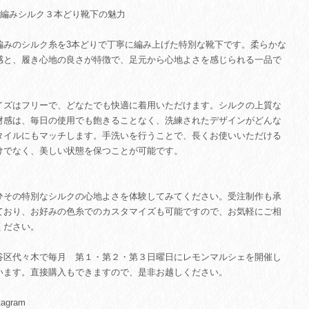
手編みシルク３本どり靴下の魅力
編みのシルク糸を3本どりで丁寧に編み上げた特別な靴下です。柔らかな
感と、履き心地の良さが特徴で、足元から心地よさを感じられる一品で
。
イズはフリーで、どなたでも快適に着用いただけます。シルクの上質な
材感は、毎日の使用でも飽きることなく、洗練されたデザインがどんな
タイルにもマッチします。手洗いを行うことで、長くお使いいただける
けでなく、美しい状態を保つことが可能です。
ひその特別なシルクの心地よさを体験してみてください。受注制作も承
ており、お好みの色糸でのカスタマイズも可能ですので、お気軽にご相
ください。
谷区代々木で毎月 第１・第２・第３日曜日にレモンマルシェを開催し
います。直接購入もできますので、是非お越しください。
tagram