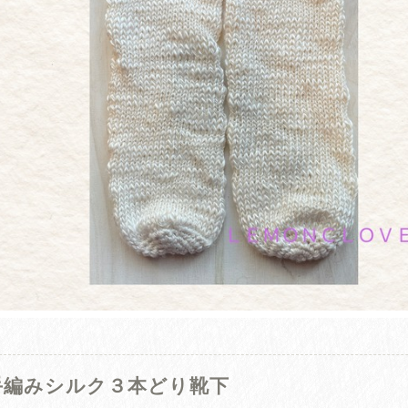
手編みシルク３本どり靴下