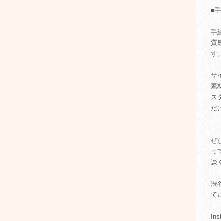
■
手
質
す
サ
素
ス
だ
ぜ
っ
談
渋
て
Ins