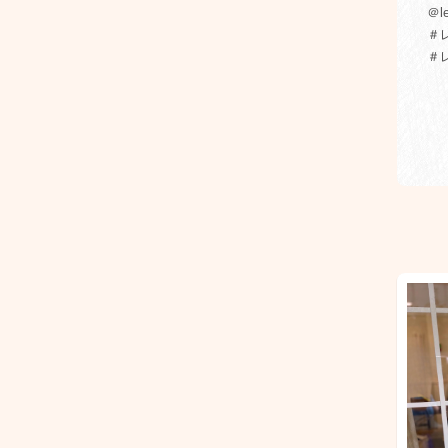
＠le
＃
＃