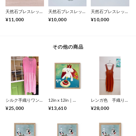
天然石ブレスレッ
天然石ブレスレッ
天然石ブレスレッ
ト 直感力の促
ト 癒しと浄化
ト 癒す力
¥11,000
¥10,000
¥10,000
進・・
その他の商品
シルク手織りワンピ
12in x 12in｜
レンガ色 手織りワ
ース
happybirthday
ンピース
¥25,000
¥13,610
¥28,000
one（フレームあ
り）