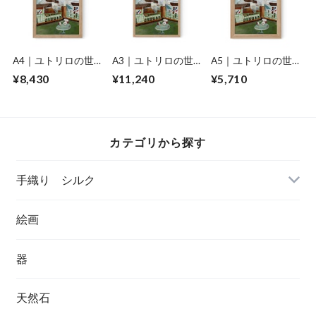
A4｜ユトリロの世
A3｜ユトリロの世
A5｜ユトリロの世
界を旅する２人
界を旅する２人
界を旅する２人
¥8,430
¥11,240
¥5,710
sussu sumire
sussu sumire
sussu sumire
would（フレームあ
would（フレームあ
would（フレームあ
り）
り）
り）
カテゴリから探す
手織り シルク
絵画
器
天然石